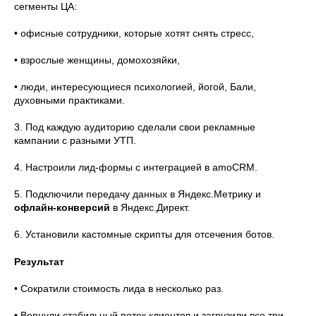
сегменты ЦА:
• офисные сотрудники, которые хотят снять стресс,
• взрослые женщины, домохозяйки,
• люди, интересующиеся психологией, йогой, Бали,
духовными практиками.
3. Под каждую аудиторию сделали свои рекламные
кампании с разными УТП.
4. Настроили лид-формы с интеграцией в amoCRM.
5. Подключили передачу данных в Яндекс.Метрику и
офлайн-конверсий
в Яндекс.Директ.
6. Установили кастомные скрипты для отсечения ботов.
Результат
• Сократили стоимость лида в несколько раз.
мы всегда на связи
• Вернули стабильный поток клиентов и загрузили все три