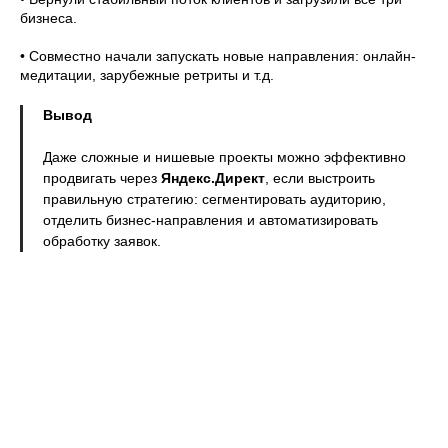
бизнеса.
• Совместно начали запускать новые направления: онлайн-
медитации, зарубежные ретриты и т.д.
Заказать обратный
Вывод
звонок
Даже сложные и нишевые проекты можно эффективно
продвигать через
Яндекс.Директ
, если выстроить
правильную стратегию: сегментировать аудиторию,
отделить бизнес-направления и автоматизировать
обработку заявок.
Написать в
telegram
Написать в
whatsapp